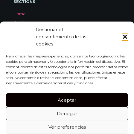
SECTIONS
Home
Portfolio
Gestionar el
Services
consentimiento de las
About Jorge Aleix
cookies
Feedback
Contact
Para ofrecer las mejores experiencias, utilizamos tecnologías como las
cookies para almacenar y/o acceder a la información del dispositivo. El
consentimiento de estas tecnologías nos permitirá procesar datos como
el comportamiento de navegación o las identificaciones únicas en este
CONTACT
sitio. No consentir o retirar el consentimiento, puede afectar
negativamente a ciertas características y funciones.
Carrer de Miquel dels Sants Oliver, 7A
Bajo Izquierda, 07011,
Aceptar
Palma de Mallorca
Denegar
Tel:
+34 659 552 297
info@jorgealeix.com
Ver preferencias