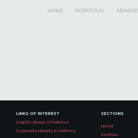
HOME
PORTFOLIO
SERVICE
LINKS OF INTEREST
SECTIONS
Graphic design in Mallorca
Home
Corporate identity in Mallorca
Portfolio