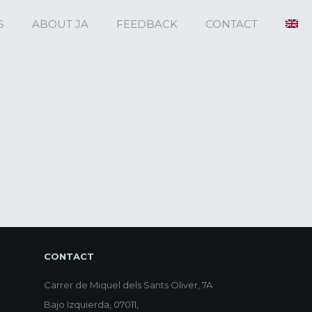
S
ABOUT JA
FEEDBACK
CONTACT
CONTACT
Carrer de Miquel dels Sants Oliver, 7A
Bajo Izquierda, 07011,