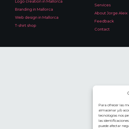
Logo creation in Mallorca
Services
Branding in Mallorca
About Jorge Aleix
Web design in Mallorca
Feedback
T-shirt shop
Contact
Para ofrecer las m
almacenar y/o acce
tecnologías nos p
las identificacione
puede afectar nega