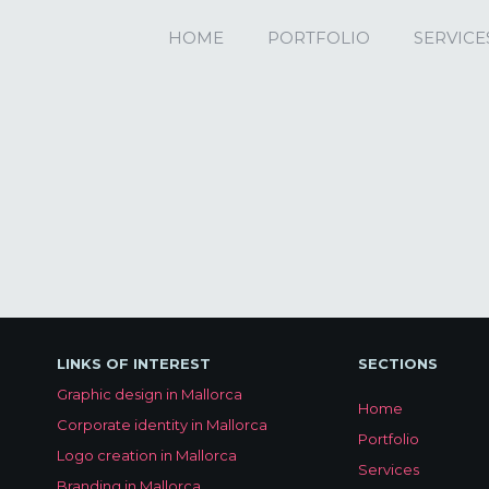
HOME
PORTFOLIO
SERVICE
LINKS OF INTEREST
SECTIONS
Graphic design in Mallorca
Home
Corporate identity in Mallorca
Portfolio
Logo creation in Mallorca
Services
Branding in Mallorca