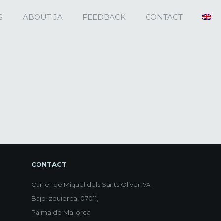
S
ABOUT JA
FEEDBACK
CONTACT
CONTACT
Carrer de Miquel dels Sants Oliver, 7A
Bajo Izquierda, 07011,
Palma de Mallorca