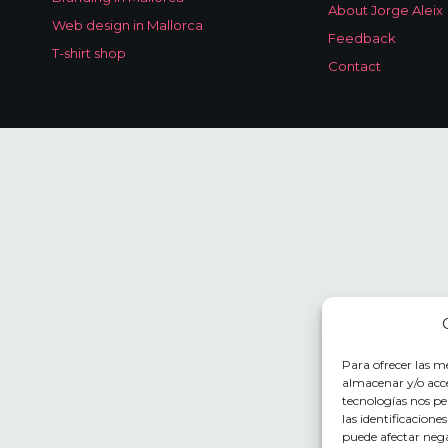
About Jorge Aleix
Web design in Mallorca
Feedback
T-shirt shop
Contact
Para ofrecer las m
almacenar y/o acce
tecnologías nos p
las identificacione
puede afectar nega