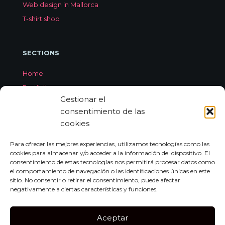
Web design in Mallorca
T-shirt shop
SECTIONS
Home
Portfolio
Gestionar el
Services
consentimiento de las
About Jorge Aleix
cookies
Feedback
Contact
Para ofrecer las mejores experiencias, utilizamos tecnologías como las
cookies para almacenar y/o acceder a la información del dispositivo. El
consentimiento de estas tecnologías nos permitirá procesar datos como
el comportamiento de navegación o las identificaciones únicas en este
CONTACT
sitio. No consentir o retirar el consentimiento, puede afectar
negativamente a ciertas características y funciones.
Carrer de Miquel dels Sants Oliver, 7A
Bajo Izquierda, 07011,
Aceptar