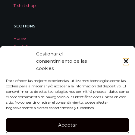
T-shirt shop
SECTIONS
Home
Portfolio
Gestionar el
Services
consentimiento de las
About Jorge Aleix
cookies
Feedback
Contact
Para ofrecer las mejores experiencias, utilizamos tecnologías como las
cookies para almacenar y/o acceder a la información del dispositivo. El
consentimiento de estas tecnologías nos permitirá procesar datos como
el comportamiento de navegación o las identificaciones únicas en este
CONTACT
sitio. No consentir o retirar el consentimiento, puede afectar
negativamente a ciertas características y funciones.
Carrer de Miquel dels Sants Oliver, 7A
Bajo Izquierda, 07011,
Aceptar
Palma de Mallorca