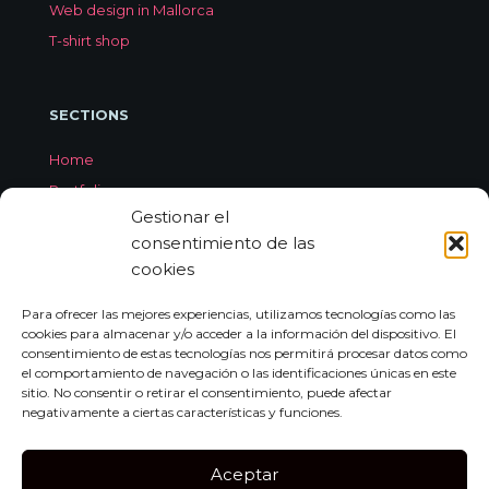
Web design in Mallorca
T-shirt shop
SECTIONS
Home
Portfolio
Gestionar el
Services
consentimiento de las
About Jorge Aleix
cookies
Feedback
Contact
Para ofrecer las mejores experiencias, utilizamos tecnologías como las
cookies para almacenar y/o acceder a la información del dispositivo. El
consentimiento de estas tecnologías nos permitirá procesar datos como
el comportamiento de navegación o las identificaciones únicas en este
CONTACT
sitio. No consentir o retirar el consentimiento, puede afectar
negativamente a ciertas características y funciones.
Carrer de Miquel dels Sants Oliver, 7A
Bajo Izquierda, 07011,
Aceptar