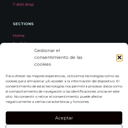
T-shirt shop
SECTIONS
Home
Portfolio
Gestionar el
Services
consentimiento de las
About Jorge Aleix
cookies
Feedback
Contact
Para ofrecer las mejores experiencias, utilizamos tecnologías como las
cookies para almacenar y/o acceder a la información del dispositivo. El
consentimiento de estas tecnologías nos permitirá procesar datos como
el comportamiento de navegación o las identificaciones únicas en este
CONTACT
sitio. No consentir o retirar el consentimiento, puede afectar
negativamente a ciertas características y funciones.
Carrer de Miquel dels Sants Oliver, 7A
Bajo Izquierda, 07011,
Aceptar
Palma de Mallorca