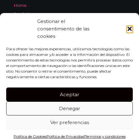
Home
Portfolio
Gestionar el
Services
consentimiento de las
About Jorge Aleix
cookies
Feedback
Contact
Para ofrecer las mejores experiencias, utilizamos tecnologías como las
cookies para almacenar y/o acceder a la información del dispositivo. El
consentimiento de estas tecnologías nos permitirá procesar datos como
el comportamiento de navegación o las identificaciones únicas en este
CONTACT
sitio. No consentir o retirar el consentimiento, puede afectar
negativamente a ciertas características y funciones.
Carrer de Miquel dels Sants Oliver, 7A
Bajo Izquierda, 07011,
Aceptar
Palma de Mallorca
Denegar
Tel:
+34 659 552 297
info@jorgealeix.com
Ver preferencias
Política de Cookies
Política de Privacidad
Terminos y condiciones