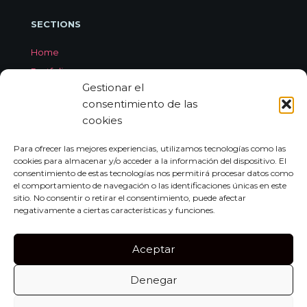
SECTIONS
Home
Portfolio
Gestionar el
Services
consentimiento de las
About Jorge Aleix
cookies
Feedback
Contact
Para ofrecer las mejores experiencias, utilizamos tecnologías como las
cookies para almacenar y/o acceder a la información del dispositivo. El
consentimiento de estas tecnologías nos permitirá procesar datos como
el comportamiento de navegación o las identificaciones únicas en este
CONTACT
sitio. No consentir o retirar el consentimiento, puede afectar
negativamente a ciertas características y funciones.
Carrer de Miquel dels Sants Oliver, 7A
Bajo Izquierda, 07011,
Aceptar
Palma de Mallorca
Denegar
Tel:
+34 659 552 297
info@jorgealeix.com