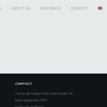
S
ABOUT JA
FEEDBACK
CONTACT
CONTACT
Carrer de Miquel dels Sants Oliver, 7A
Bajo Izquierda, 07011,
Palma de Mallorca