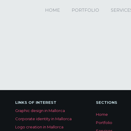
HOME
PORTFOLIO
SERVICE
LINKS OF INTEREST
SECTIONS
Graphic design in Mallorca
Home
Corporate identity in Mallorca
Portfolio
Logo creation in Mallorca
Services