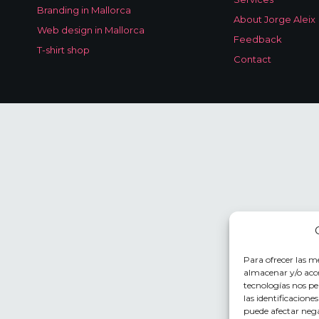
Branding in Mallorca
About Jorge Aleix
Web design in Mallorca
Feedback
T-shirt shop
Contact
Para ofrecer las m
almacenar y/o acce
tecnologías nos p
las identificacione
puede afectar nega