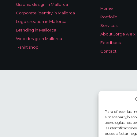
Graphic design in Mallorca
Home
Corporate identity in Mallorca
Portfolio
Logo creation in Mallorca
Services
Branding in Mallorca
About Jorge Aleix
Web design in Mallorca
Feedback
T-shirt shop
Contact
Para ofrecer las m
almacenar y/o acce
tecnologías nos p
las identificacione
puede afectar nega