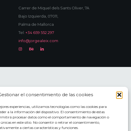
Carrer de Miquel dels Sants Oliver, 7A
Bajo Izquierda, 07011,
Palma de Mallorca
Tel:
+34 659 552 297
info@jorgealeix.com
Gestionar el consentimiento de las cookies
ejores experiencias, utilizamos tecnologías como las cookies para
der a la información del dispositivo. El consentimiento de estas
ermitirá procesar datos como el comportamiento de navegación o
s únicas en este sitio. No consentir o retirar el consentimiento,
tivamente a ciertas características y funciones.