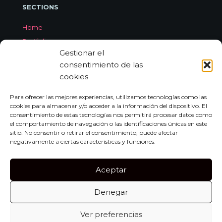
SECTIONS
Home
Portfolio
Gestionar el
Services
consentimiento de las
About Jorge Aleix
cookies
Feedback
Contact
Para ofrecer las mejores experiencias, utilizamos tecnologías como las
cookies para almacenar y/o acceder a la información del dispositivo. El
consentimiento de estas tecnologías nos permitirá procesar datos como
el comportamiento de navegación o las identificaciones únicas en este
CONTACT
sitio. No consentir o retirar el consentimiento, puede afectar
negativamente a ciertas características y funciones.
Carrer de Miquel dels Sants Oliver, 7A
Bajo Izquierda, 07011,
Aceptar
Palma de Mallorca
Denegar
Tel:
+34 659 552 297
info@jorgealeix.com
Ver preferencias