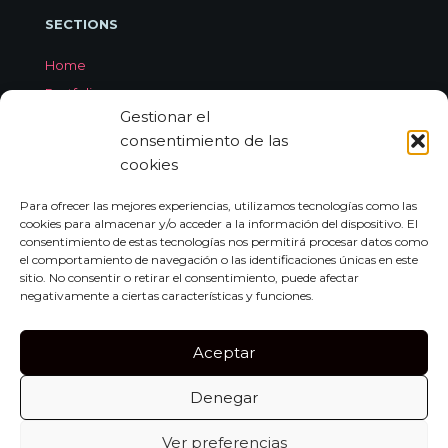
SECTIONS
Home
Portfolio
Gestionar el
Services
consentimiento de las
About Jorge Aleix
cookies
Feedback
Contact
Para ofrecer las mejores experiencias, utilizamos tecnologías como las
cookies para almacenar y/o acceder a la información del dispositivo. El
consentimiento de estas tecnologías nos permitirá procesar datos como
el comportamiento de navegación o las identificaciones únicas en este
CONTACT
sitio. No consentir o retirar el consentimiento, puede afectar
negativamente a ciertas características y funciones.
Carrer de Miquel dels Sants Oliver, 7A
Bajo Izquierda, 07011,
Aceptar
Palma de Mallorca
Denegar
Tel:
+34 659 552 297
info@jorgealeix.com
Ver preferencias