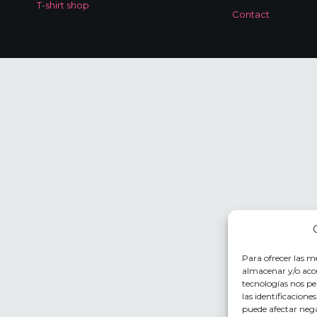
T-shirt shop
Contact
Para ofrecer las m
almacenar y/o acce
tecnologías nos p
las identificacione
puede afectar nega