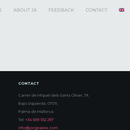
S
ABOUT JA
FEEDBACK
CONTACT
CONTACT
Carrer de Miquel dels Sants Oliver, 7A
Bajo Izquierda, 07011,
Palma de Mallorca
Tel:
+34 659 552 297
info@jorgealeix.com