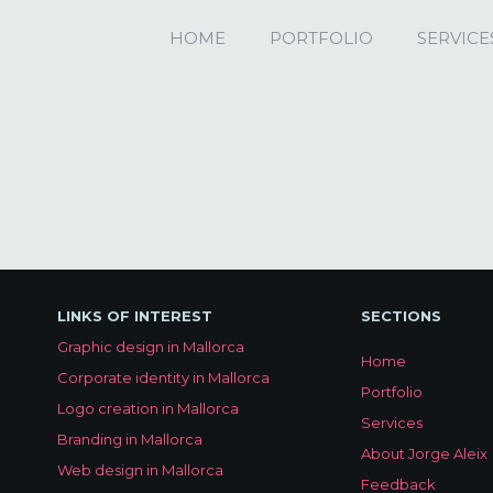
HOME
PORTFOLIO
SERVICE
LINKS OF INTEREST
SECTIONS
Graphic design in Mallorca
Home
Corporate identity in Mallorca
Portfolio
Logo creation in Mallorca
Services
Branding in Mallorca
About Jorge Aleix
Web design in Mallorca
Feedback