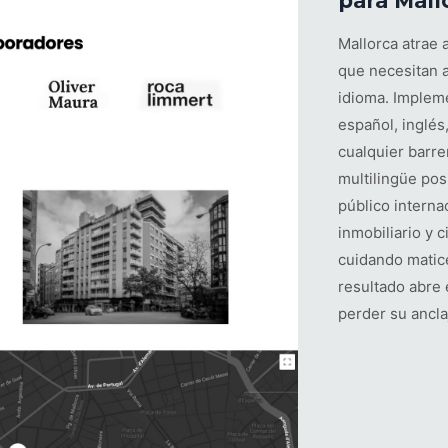
para Mall
Mallorca atrae 
que necesitan a
idioma. Implem
español, inglés
cualquier barre
multilingüe po
público interna
inmobiliario y 
cuidando matice
resultado abre 
perder su ancla