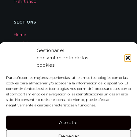
T-shirt shop
SECTIONS
Home
Portfolio
Gestionar el
Services
consentimiento de las
About Jorge Aleix
cookies
Feedback
Contact
Para ofrecer las mejores experiencias, utilizamos tecnologías como las
cookies para almacenar y/o acceder a la información del dispositivo. El
consentimiento de estas tecnologías nos permitirá procesar datos como
el comportamiento de navegación o las identificaciones únicas en este
CONTACT
sitio. No consentir o retirar el consentimiento, puede afectar
negativamente a ciertas características y funciones.
Carrer de Miquel dels Sants Oliver, 7A
Bajo Izquierda, 07011,
Aceptar
Palma de Mallorca
Denegar
Tel:
+34 659 552 297