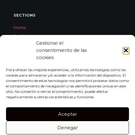
SECTIONS
Home
Portfolio
Gestionar el
Services
consentimiento de las
About Jorge Aleix
cookies
Feedback
Contact
Para ofrecer las mejores experiencias, utilizamos tecnologías como las
cookies para almacenar y/o acceder a la información del dispositivo. El
consentimiento de estas tecnologías nos permitirá procesar datos como
el comportamiento de navegación o las identificaciones únicas en este
CONTACT
sitio. No consentir o retirar el consentimiento, puede afectar
negativamente a ciertas características y funciones.
Carrer de Miquel dels Sants Oliver, 7A
Bajo Izquierda, 07011,
Aceptar
Palma de Mallorca
Denegar
Tel:
+34 659 552 297