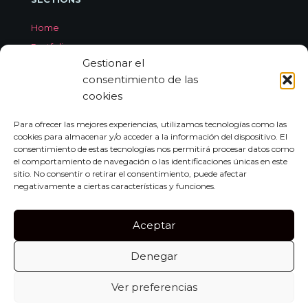
Home
Portfolio
Gestionar el
Services
consentimiento de las
About Jorge Aleix
cookies
Feedback
Contact
Para ofrecer las mejores experiencias, utilizamos tecnologías como las
cookies para almacenar y/o acceder a la información del dispositivo. El
consentimiento de estas tecnologías nos permitirá procesar datos como
el comportamiento de navegación o las identificaciones únicas en este
CONTACT
sitio. No consentir o retirar el consentimiento, puede afectar
negativamente a ciertas características y funciones.
Carrer de Miquel dels Sants Oliver, 7A
Bajo Izquierda, 07011,
Aceptar
Palma de Mallorca
Denegar
Tel:
+34 659 552 297
info@jorgealeix.com
Ver preferencias