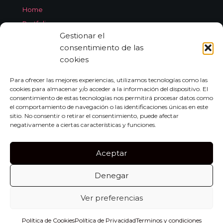
Home
Portfolio
Gestionar el
Services
consentimiento de las
About Jorge Aleix
cookies
Feedback
Contact
Para ofrecer las mejores experiencias, utilizamos tecnologías como las
cookies para almacenar y/o acceder a la información del dispositivo. El
consentimiento de estas tecnologías nos permitirá procesar datos como
el comportamiento de navegación o las identificaciones únicas en este
CONTACT
sitio. No consentir o retirar el consentimiento, puede afectar
negativamente a ciertas características y funciones.
Carrer de Miquel dels Sants Oliver, 7A
Bajo Izquierda, 07011,
Aceptar
Palma de Mallorca
Denegar
Tel:
+34 659 552 297
info@jorgealeix.com
Ver preferencias
Política de Cookies
Política de Privacidad
Terminos y condiciones