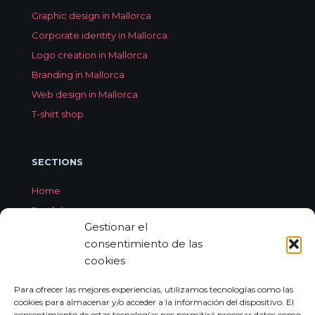
Graphic design in Mallorca
Corporate identity in Mallorca
Logo creation in Mallorca
Branding in Mallorca
Web design in Mallorca
T-shirt shop
SECTIONS
Home
Portfolio
Gestionar el
Services
consentimiento de las
About Jorge Aleix
cookies
Feedback
Contact
Para ofrecer las mejores experiencias, utilizamos tecnologías como las
cookies para almacenar y/o acceder a la información del dispositivo. El
consentimiento de estas tecnologías nos permitirá procesar datos como